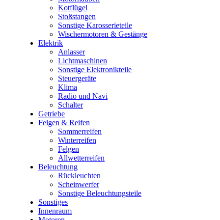
Kotflügel
Stoßstangen
Sonstige Karosserieteile
Wischermotoren & Gestänge
Elektrik
Anlasser
Lichtmaschinen
Sonstige Elektronikteile
Steuergeräte
Klima
Radio und Navi
Schalter
Getriebe
Felgen & Reifen
Sommerreifen
Winterreifen
Felgen
Allwetterreifen
Beleuchtung
Rückleuchten
Scheinwerfer
Sonstige Beleuchtungsteile
Sonstiges
Innenraum
Motoren