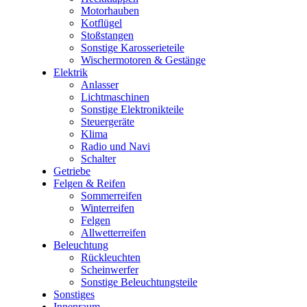
Motorhauben
Kotflügel
Stoßstangen
Sonstige Karosserieteile
Wischermotoren & Gestänge
Elektrik
Anlasser
Lichtmaschinen
Sonstige Elektronikteile
Steuergeräte
Klima
Radio und Navi
Schalter
Getriebe
Felgen & Reifen
Sommerreifen
Winterreifen
Felgen
Allwetterreifen
Beleuchtung
Rückleuchten
Scheinwerfer
Sonstige Beleuchtungsteile
Sonstiges
Innenraum