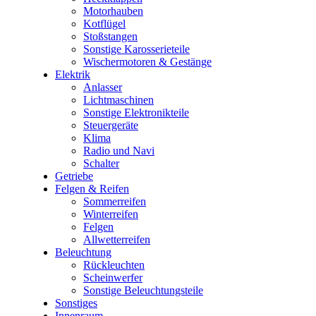
Motorhauben
Kotflügel
Stoßstangen
Sonstige Karosserieteile
Wischermotoren & Gestänge
Elektrik
Anlasser
Lichtmaschinen
Sonstige Elektronikteile
Steuergeräte
Klima
Radio und Navi
Schalter
Getriebe
Felgen & Reifen
Sommerreifen
Winterreifen
Felgen
Allwetterreifen
Beleuchtung
Rückleuchten
Scheinwerfer
Sonstige Beleuchtungsteile
Sonstiges
Innenraum