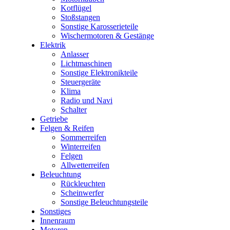
Kotflügel
Stoßstangen
Sonstige Karosserieteile
Wischermotoren & Gestänge
Elektrik
Anlasser
Lichtmaschinen
Sonstige Elektronikteile
Steuergeräte
Klima
Radio und Navi
Schalter
Getriebe
Felgen & Reifen
Sommerreifen
Winterreifen
Felgen
Allwetterreifen
Beleuchtung
Rückleuchten
Scheinwerfer
Sonstige Beleuchtungsteile
Sonstiges
Innenraum
Motoren