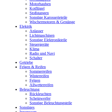
Motorhauben
Kotflügel
Stoßstangen
Sonstige Karosserieteile
Wischermotoren & Gestänge
Elektrik
Anlasser
Lichtmaschinen
Sonstige Elektronikteile
Steuergeräte
Klima
Radio und Navi
Schalter
Getriebe
Felgen & Reifen
Sommerreifen
Winterreifen
Felgen
Allwetterreifen
Beleuchtung
Rückleuchten
Scheinwerfer
Sonstige Beleuchtungsteile
Sonstiges
Innenraum