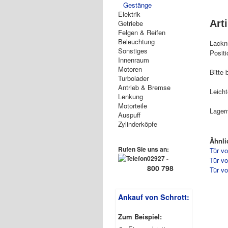
Gestänge
Elektrik
Art
Getriebe
Felgen & Reifen
Beleuchtung
Lackn
Sonstiges
Positi
Innenraum
Motoren
Bitte 
Turbolader
Antrieb & Bremse
Leicht
Lenkung
Motorteile
Lager
Auspuff
Zylinderköpfe
Ähnli
Rufen Sie uns an:
Tür v
02927 -
Tür vo
800 798
Tür v
Ankauf von Schrott:
Zum Beispiel: