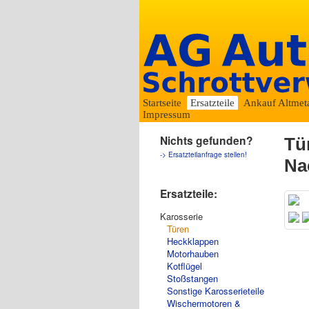
Startseite
Ersatzteile
Ankauf Altmeta
Impressum
Nichts gefunden?
Tü
-> Ersatzteilanfrage stellen!
Na
Ersatzteile:
Karosserie
Türen
Heckklappen
Motorhauben
Kotflügel
Stoßstangen
Sonstige Karosserieteile
Wischermotoren &