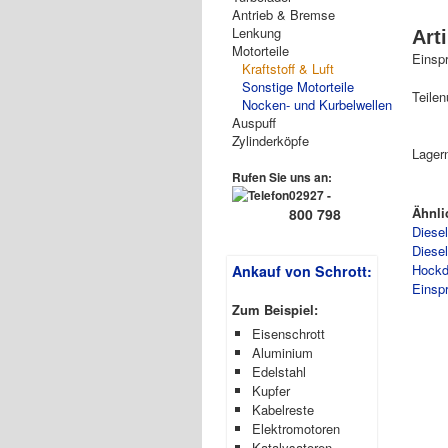
Antrieb & Bremse
Lenkung
Art
Motorteile
Einsp
Kraftstoff & Luft
Sonstige Motorteile
Teile
Nocken- und Kurbelwellen
Auspuff
Zylinderköpfe
Lager
Rufen Sie uns an:
02927 -
Ähnli
800 798
Diese
Diese
Hockd
Ankauf von Schrott:
Einsp
Zum Beispiel:
Eisenschrott
Aluminium
Edelstahl
Kupfer
Kabelreste
Elektromotoren
Katalysatoren