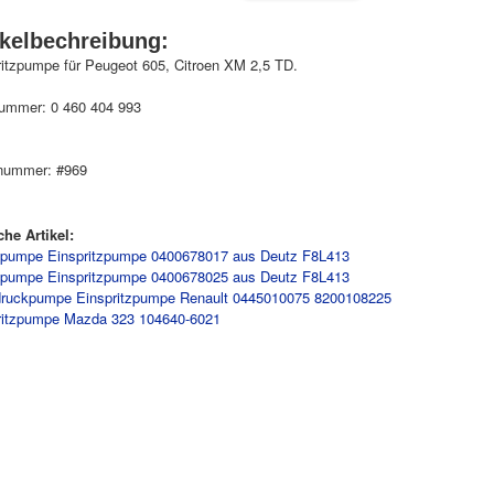
ikelbechreibung:
ritzpumpe für Peugeot 605, Citroen XM 2,5 TD.
nummer: 0 460 404 993
nummer: #969
che Artikel:
lpumpe Einspritzpumpe 0400678017 aus Deutz F8L413
lpumpe Einspritzpumpe 0400678025 aus Deutz F8L413
ruckpumpe Einspritzpumpe Renault 0445010075 8200108225
ritzpumpe Mazda 323 104640-6021