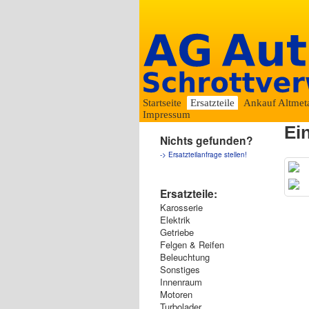
Startseite
Ersatzteile
Ankauf Altmeta
Impressum
Ei
Nichts gefunden?
-> Ersatzteilanfrage stellen!
Ersatzteile:
Karosserie
Elektrik
Getriebe
Felgen & Reifen
Beleuchtung
Sonstiges
Innenraum
Motoren
Turbolader